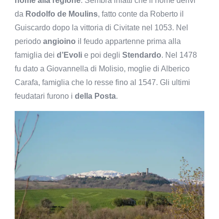
nome alla regione
. Sembra infatti che il nome derivi
da
Rodolfo de Moulins
, fatto conte da Roberto il
Guiscardo dopo la vittoria di Civitate nel 1053. Nel
periodo
angioino
il feudo appartenne prima alla
famiglia dei
d’Evoli
e poi degli
Stendardo
. Nel 1478
fu dato a Giovannella di Molisio, moglie di Alberico
Carafa, famiglia che lo resse fino al 1547. Gli ultimi
feudatari furono i
della Posta
.