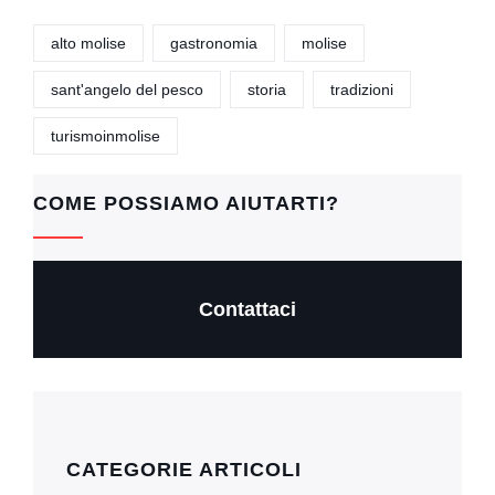
c
at
tt
ail
p
alto molise
gastronomia
molise
e
s
er
y
sant'angelo del pesco
storia
tradizioni
b
A
Li
o
p
n
turismoinmolise
o
p
k
k
COME POSSIAMO AIUTARTI?
Contattaci
CATEGORIE ARTICOLI