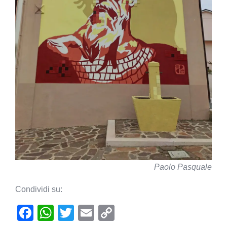
Paolo Pasquale
Condividi su:
F
W
T
E
C