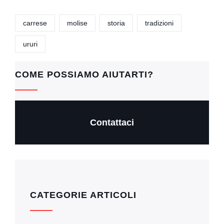
a
h
wi
m
o
c
at
tt
ail
p
carrese
molise
storia
tradizioni
e
s
er
y
ururi
b
A
Li
o
p
n
COME POSSIAMO AIUTARTI?
o
p
k
k
Contattaci
CATEGORIE ARTICOLI