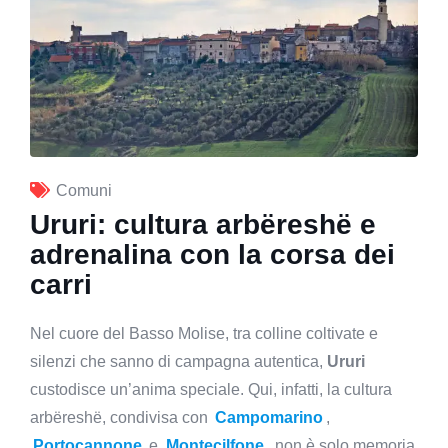
Comuni
Ururi: cultura arbëreshë e
adrenalina con la corsa dei
carri
Nel cuore del Basso Molise, tra colline coltivate e
silenzi che sanno di campagna autentica,
Ururi
custodisce un’anima speciale. Qui, infatti, la cultura
arbëreshë, condivisa con
Campomarino
,
Portocannone
e
Montecilfone
, non è solo memoria