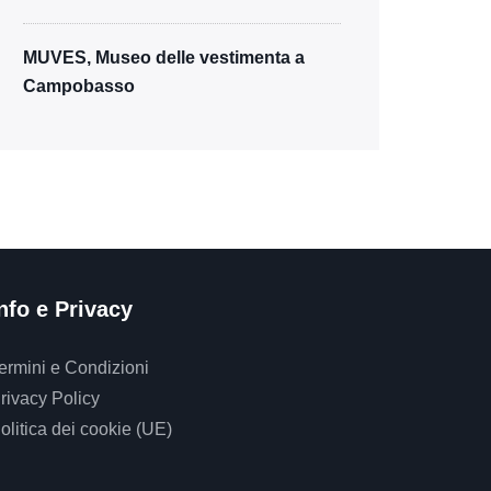
MUVES, Museo delle vestimenta a
Campobasso
nfo e Privacy
ermini e Condizioni
rivacy Policy
olitica dei cookie (UE)