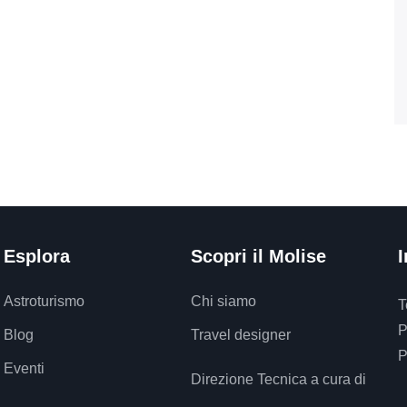
Esplora
Scopri il Molise
I
Astroturismo
Chi siamo
T
P
Blog
Travel designer
P
Eventi
Direzione Tecnica a cura di