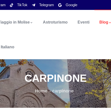
gram
TikTok
Telegram
Google
iaggio in Molise
Astroturismo
Eventi
Blog
Italiano
CARPINONE
Home
carpinone