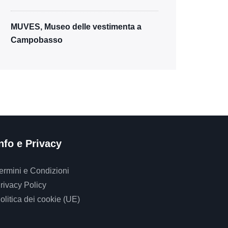
MUVES, Museo delle vestimenta a
Campobasso
nfo e Privacy
ermini e Condizioni
rivacy Policy
olitica dei cookie (UE)