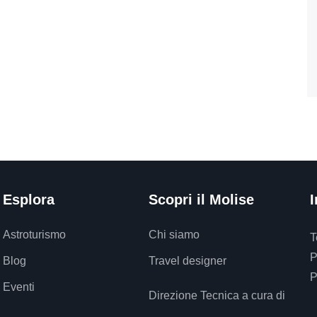
Esplora
Scopri il Molise
I
Astroturismo
Chi siamo
T
P
Blog
Travel designer
P
Eventi
Direzione Tecnica a cura di