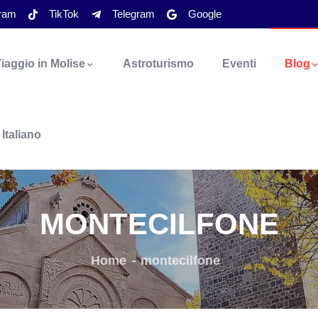
gram
TikTok
Telegram
Google
iaggio in Molise
Astroturismo
Eventi
Blog
Italiano
MONTECILFONE
Home
montecilfone