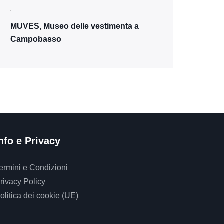
MUVES, Museo delle vestimenta a
Campobasso
nfo e Privacy
ermini e Condizioni
rivacy Policy
olitica dei cookie (UE)