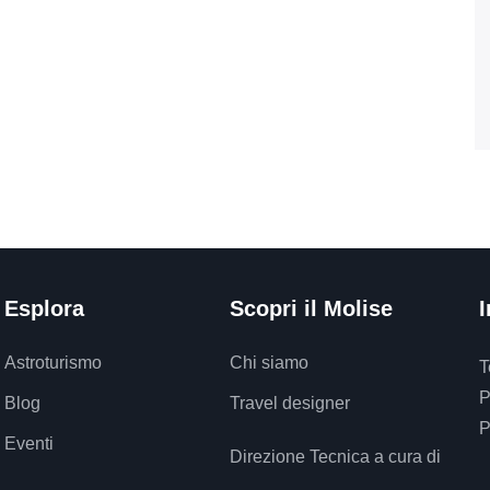
Esplora
Scopri il Molise
I
Astroturismo
Chi siamo
T
P
Blog
Travel designer
P
Eventi
Direzione Tecnica a cura di