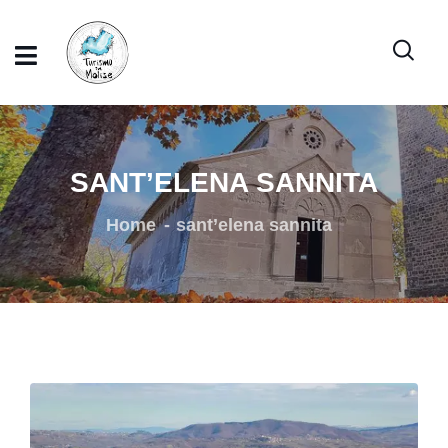
SANT’ELENA SANNITA
Home
sant’elena sannita