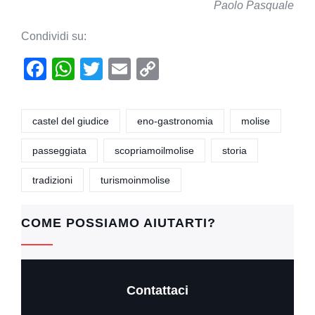
Paolo Pasquale
Condividi su:
F
W
T
E
C
a
h
wi
m
o
c
at
tt
ail
p
castel del giudice
eno-gastronomia
molise
e
s
er
y
passeggiata
scopriamoilmolise
storia
b
A
Li
o
p
n
tradizioni
turismoinmolise
o
p
k
k
COME POSSIAMO AIUTARTI?
Contattaci