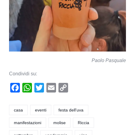
Paolo Pasquale
Condividi su:
F
W
T
E
C
a
h
wi
m
o
c
at
tt
ail
p
casa
eventi
festa dell'uva
e
s
er
y
manifestazioni
molise
Riccia
b
A
Li