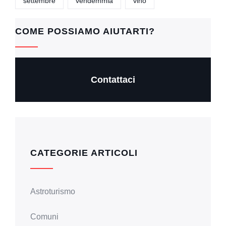
o
p
n
settembre
vendemmia
vino
o
p
k
k
COME POSSIAMO AIUTARTI?
Contattaci
CATEGORIE ARTICOLI
Astroturismo
Comuni