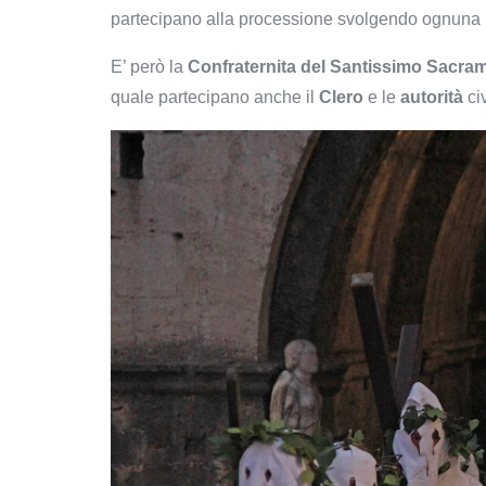
partecipano alla processione svolgendo ognuna 
E’ però la
Confraternita del Santissimo Sacra
quale partecipano anche il
Clero
e le
autorità
civ