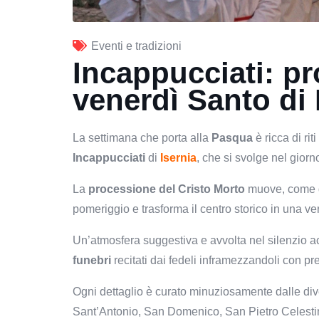
Eventi e tradizioni
Incappucciati: p
venerdì Santo di 
La settimana che porta alla
Pasqua
è ricca di riti
Incappucciati
di
Isernia
, che si svolge nel giorn
La
processione del Cristo Morto
muove, come d
pomeriggio e trasforma il centro storico in una ver
Un’atmosfera suggestiva e avvolta nel silenzio a
funebri
recitati dai fedeli inframezzandoli con pr
Ogni dettaglio è curato minuziosamente dalle di
Sant’Antonio, San Domenico, San Pietro Celestino)