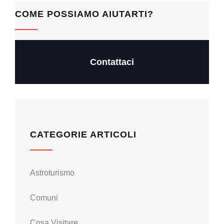
o
p
n
COME POSSIAMO AIUTARTI?
o
p
k
k
Contattaci
CATEGORIE ARTICOLI
Astroturismo
Comuni
Cosa Visitare