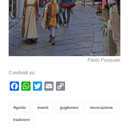
Paolo Pasquale
Condividi su:
F
W
T
E
C
a
h
wi
m
o
c
at
tt
ail
p
Agosto
eventi
guglionesi
rievocazione
e
s
er
y
tradizioni
b
A
Li