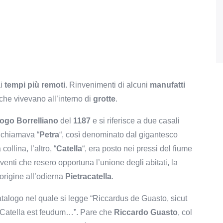
ai
tempi più remoti
. Rinvenimenti di alcuni
manufatti
che vivevano all’interno di
grotte
.
ogo Borrelliano
del
1187
e si riferisce a due casali
si chiamava “
Petra
“, così denominato dal gigantesco
ollina, l’altro, “
Catella
“, era posto nei pressi del fiume
eventi che resero opportuna l’unione degli abitati, la
origine all’odierna
Pietracatella
.
talogo nel quale si legge “Riccardus de Guasto, sicut
e Catella est feudum…”. Pare che
Riccardo Guasto
, col