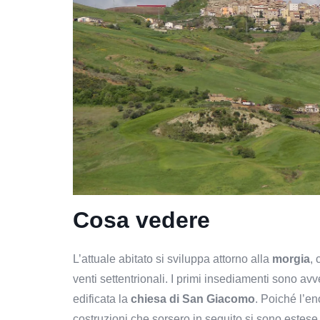
Cosa vedere
L’attuale abitato si sviluppa attorno alla
morgia
, 
venti settentrionali. I primi insediamenti sono avv
edificata la
chiesa di San Giacomo
. Poiché l’e
costruzioni che sorsero in seguito si sono estese 