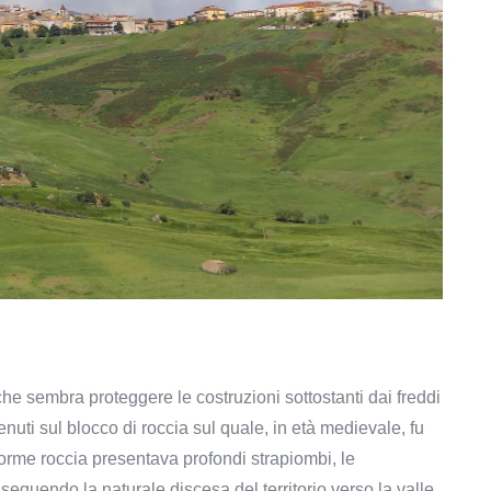
che sembra proteggere le costruzioni sottostanti dai freddi
enuti sul blocco di roccia sul quale, in età medievale, fu
norme roccia presentava profondi strapiombi, le
seguendo la naturale discesa del territorio verso la valle