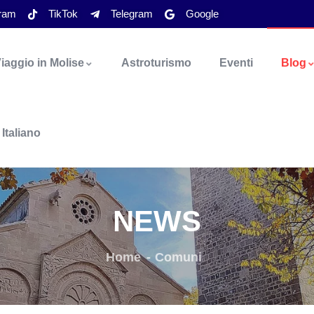
gram
TikTok
Telegram
Google
iaggio in Molise
Astroturismo
Eventi
Blog
Italiano
NEWS
Home
Comuni