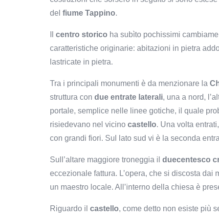
del
fiume Tappino
.
Il
centro storico
ha subìto pochissimi cambiament
caratteristiche originarie: abitazioni in pietra add
lastricate in pietra.
Tra i principali monumenti è da menzionare la
Ch
struttura con
due entrate laterali
, una a nord, l’a
portale, semplice nelle linee gotiche, il quale pro
risiedevano nel vicino
castello
. Una volta entrati,
con grandi fiori. Sul lato sud vi è la seconda entr
Sull’altare maggiore troneggia il
duecentesco cr
eccezionale fattura. L’opera, che si discosta dai 
un maestro locale. All’interno della chiesa è pr
Riguardo il
castello
, come detto non esiste più s