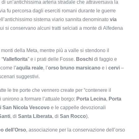
di un’antichissima arteria stradale che attraversava la
via fu percorsa dagli eserciti romani durante le guerre
dell’antichissimo sistema viario sannita denominato
via
i si conservano alcuni tratti selciati a monte di Alfedena
monti della Meta, mentre più a valle si stendono il
 “
Vallefiorita
” e i prati delle Fosse.
Boschi
di faggio e
 come l’
aquila reale
, l’
orso bruno marsicano
e i
cervi
–
 scenari suggestivi.
te le tre porte che vennero create per “contenere il
si unirono a formare l’attuale borgo:
Porta Lecina
,
Porta
i San Nicola Vescovo
e le cappelle devozionali
Santi
, di
Santa Liberata
, di
San Rocco
).
o dell’Orso
, associazione per la conservazione dell’orso