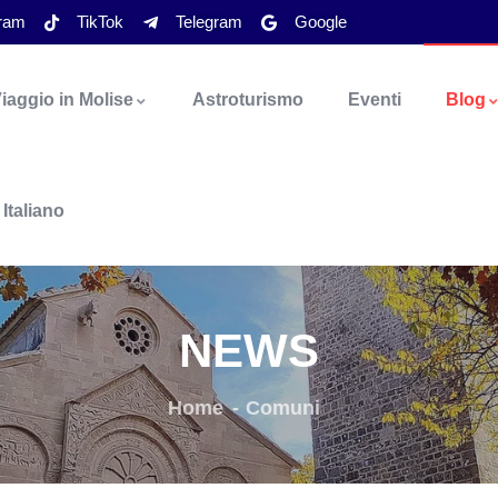
gram
TikTok
Telegram
Google
iaggio in Molise
Astroturismo
Eventi
Blog
Italiano
NEWS
Home
Comuni