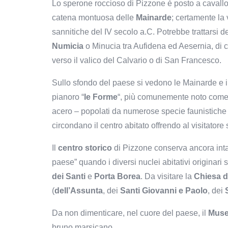
Lo sperone roccioso di Pizzone è posto a cavallo 
catena montuosa delle
Mainarde
; certamente la 
sannitiche del IV secolo a.C. Potrebbe trattarsi 
Numicia
o Minucia tra Aufidena ed Aesernia, di cu
verso il valico del Calvario o di San Francesco.
Sullo sfondo del paese si vedono le Mainarde e i 
pianoro “
le Forme
“, più comunemente noto come
acero – popolati da numerose specie faunistiche
circondano il centro abitato offrendo al visitatore
Il
centro storico
di Pizzone conserva ancora intat
paese” quando i diversi nuclei abitativi originari 
dei Santi
e
Porta Borea
. Da visitare la
Chiesa d
(
dell’Assunta
, dei
Santi Giovanni e Paolo
, dei
Da non dimenticare, nel cuore del paese, il
Muse
bruno marsicano.