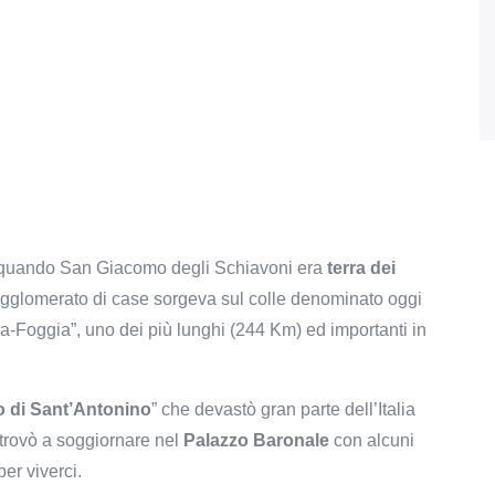
uando San Giacomo degli Schiavoni era
terra dei
 agglomerato di case sorgeva sul colle denominato oggi
uila-Foggia”, uno dei più lunghi (244 Km) ed importanti in
to di Sant’Antonino
” che devastò gran parte dell’Italia
itrovò a soggiornare nel
Palazzo Baronale
con
alcuni
er viverci.