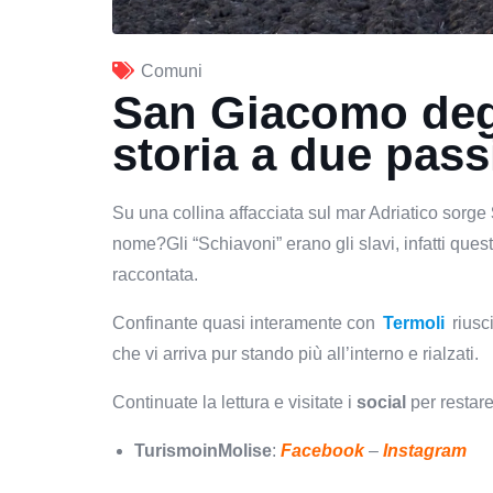
Comuni
San Giacomo degl
storia a due pass
Su una collina affacciata sul mar Adriatico sorge
nome?Gli “Schiavoni” erano gli slavi, infatti que
raccontata.
Confinante quasi interamente con
Termoli
riusc
che vi arriva
pur stando più all’interno e rialzati.
Continuate la lettura e visitate i
social
per restar
TurismoinMolise
:
Facebook
–
Instagram