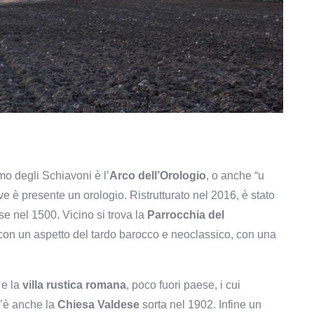
o degli Schiavoni è l’
Arco dell’Orologio
, o anche “u
rave è presente un orologio
.
R
istrutturato nel 2016, è stato
ese nel 1500. V
icino si trova
la
Parrocchia del
 con un aspetto del tardo barocco e neoclassico, con una
e
e la
villa rustica romana
, poco fuori paese, i cui
 c’è anche la
Chiesa Valdese
sorta nel 1902. Infine un