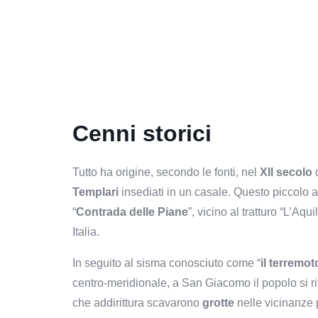
Cenni storici
Tutto ha origine, secondo le fonti, nel
XII secolo
q
Templari
insediati in un casale. Questo piccolo
“
Contrada delle Piane
”, vicino al tratturo “L’Aq
Italia.
In seguito al s
isma
conosciuto come “
il terremo
centro-meridionale, a San Giacomo il popolo si r
che
addirittura scavarono
grotte
nelle vicinanze p