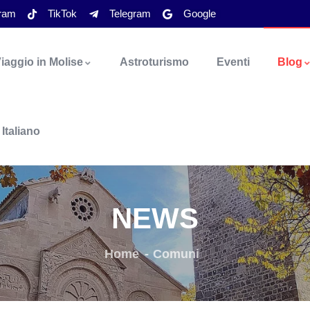
gram
TikTok
Telegram
Google
iaggio in Molise
Astroturismo
Eventi
Blog
Italiano
NEWS
Home
Comuni