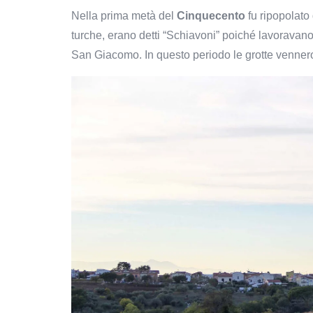
Nella prima metà del
Cinquecento
fu ripopolato
turche, erano d
etti “Schiavoni” poiché lavoravano
San Giacomo.
I
n questo periodo le grotte vennero