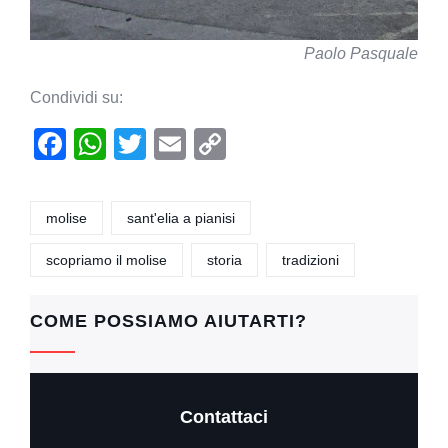
Paolo Pasquale
Condividi su:
F
W
T
E
C
a
h
wi
m
o
c
at
tt
ail
p
molise
sant'elia a pianisi
e
s
er
y
scopriamo il molise
storia
tradizioni
b
A
Li
o
p
n
COME POSSIAMO AIUTARTI?
o
p
k
k
Contattaci