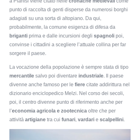
a Pianisi viene citato nelle
cronache medievali
come
punto di raccolta di genti disperse da numerosi borghi
adagiati su una sorta di altopiano. Da qui,
probabilmente, la comune esigenza di difesa da
briganti
prima e dalle incursioni degli
spagnoli
poi,
convinse i cittadini a scegliere l’attuale collina per far
sorgere il paese.
La vocazione della popolazione è sempre stata di tipo
mercantile
salvo poi diventare
industriale
. Il paese
divenne anche famoso per le
fiere
citate addirittura nel
dizionario enciclopedico Melzi. Nel corso dei secoli,
poi, il centro divenne punto di riferimento anche per
l’
economia agricola e zootecnica
oltre che per
attività
artigiane
tra cui
funari
,
vardari
e
scalpellini
.