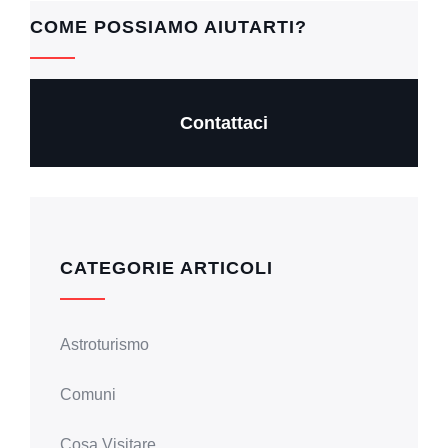
b
A
Li
COME POSSIAMO AIUTARTI?
o
p
n
o
p
k
k
Contattaci
CATEGORIE ARTICOLI
Astroturismo
Comuni
Cosa Visitare