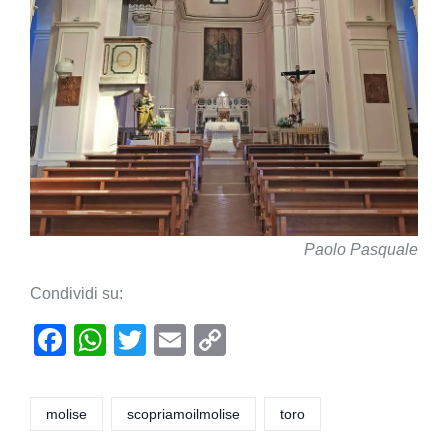
Paolo Pasquale
Condividi su:
F
W
T
E
C
a
h
wi
m
o
c
at
tt
ail
p
molise
scopriamoilmolise
toro
e
s
er
y