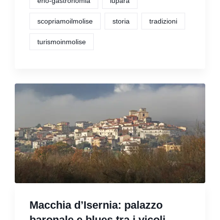
eno-gastronomia
lupara
scopriamoilmolise
storia
tradizioni
turismoinmolise
Macchia d’Isernia: palazzo
baronale e blues tra i vicoli