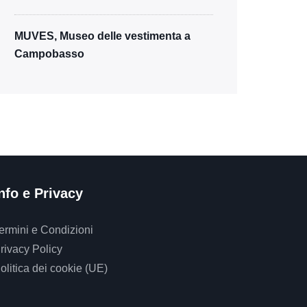
MUVES, Museo delle vestimenta a
Campobasso
nfo e Privacy
ermini e Condizioni
rivacy Policy
olitica dei cookie (UE)