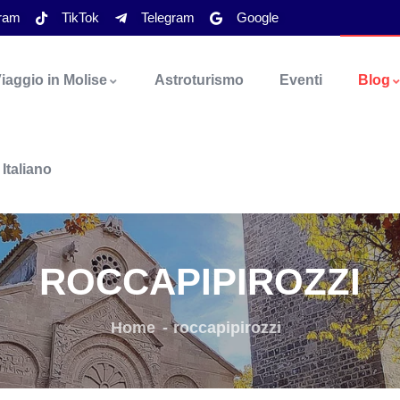
gram
TikTok
Telegram
Google
iaggio in Molise
Astroturismo
Eventi
Blog
Italiano
ROCCAPIPIROZZI
Home
roccapipirozzi