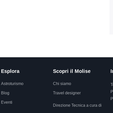
Esplora
Scopri il Molise
I
Astroturismo
Chi siamo
T
P
Blog
Travel designer
P
Eventi
Direzione Tecnica a cura di