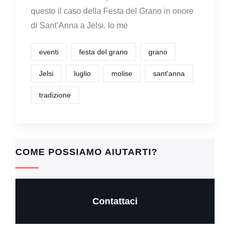
questo il caso della Festa del Grano in onore
di Sant’Anna a Jelsi. Io me
eventi
festa del grano
grano
Jelsi
luglio
molise
sant'anna
tradizione
COME POSSIAMO AIUTARTI?
Contattaci