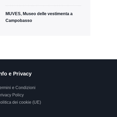
MUVES, Museo delle vestimenta a
Campobasso
nfo e Privacy
ermini e Condizioni
rivacy Policy
olitica dei cookie (UE)