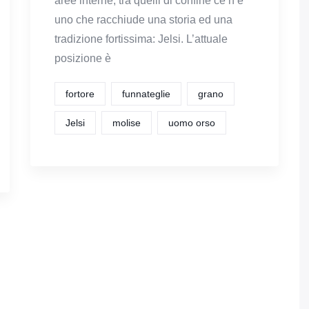
aree interne, tra quelli di confine ce n’è
uno che racchiude una storia ed una
tradizione fortissima: Jelsi. L’attuale
posizione è
fortore
funnateglie
grano
Jelsi
molise
uomo orso