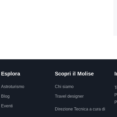
Esplora
Scopri il Molise
I
Astroturismo
Chi siamo
T
P
Blog
Travel designer
P
Eventi
Direzione Tecnica a cura di