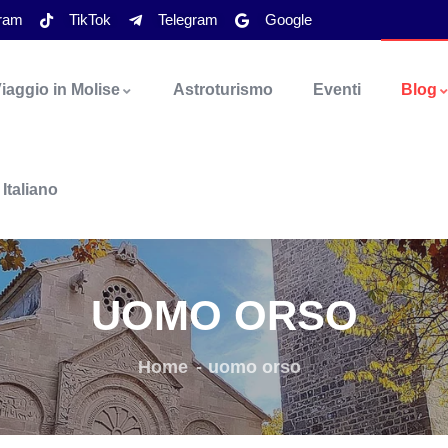
gram
TikTok
Telegram
Google
iaggio in Molise
Astroturismo
Eventi
Blog
Italiano
UOMO ORSO
Home
uomo orso