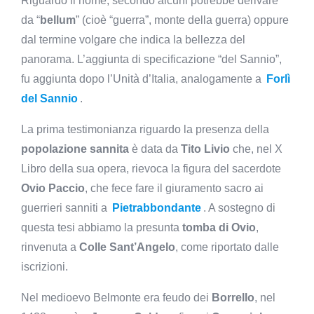
Riguardo il nome, secondo alcuni potrebbe derivare
da “
bellum
” (cioè “guerra”, monte della guerra) oppure
dal termine volgare che indica la bellezza del
panorama. L’aggiunta di specificazione “del Sannio”,
fu aggiunta dopo l’Unità d’Italia, analogamente a
Forlì
del Sannio
.
La prima testimonianza riguardo la presenza della
popolazione sannita
è data da
Tito Livio
che, nel X
Libro della sua opera, rievoca la figura del sacerdote
Ovio Paccio
, che fece fare il giuramento sacro ai
guerrieri sanniti a
Pietrabbondante
. A sostegno di
questa tesi abbiamo la presunta
tomba di Ovio
,
rinvenuta a
Colle Sant’Angelo
, come riportato dalle
iscrizioni.
Nel medioevo Belmonte era feudo dei
Borrello
, nel