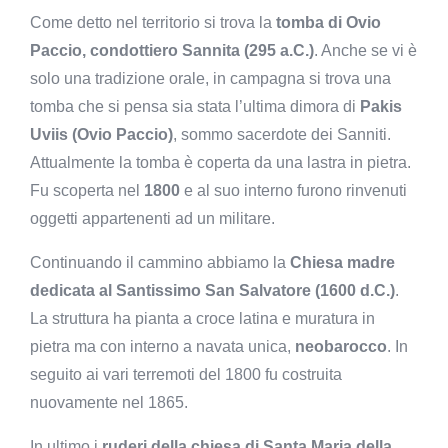
Come detto nel territorio si trova la
tomba di Ovio
Paccio, condottiero Sannita (295 a.C.)
. Anche se vi è
solo una tradizione orale, in campagna si trova una
tomba che si pensa sia stata l’ultima dimora di
Pakis
Uviis (Ovio Paccio)
, sommo sacerdote dei Sanniti.
Attualmente la tomba è coperta da una lastra in pietra.
Fu scoperta nel
1800
e al suo interno furono rinvenuti
oggetti appartenenti ad un militare.
Continuando il cammino abbiamo la
Chiesa madre
dedicata al Santissimo San Salvatore (1600 d.C.)
.
La struttura ha pianta a croce latina e muratura in
pietra ma con interno a navata unica,
neobarocco
. In
seguito ai vari terremoti del 1800 fu costruita
nuovamente nel 1865.
In ultimo i
ruderi della chiesa di Santa Maria della