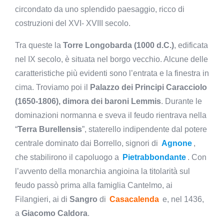
circondato da uno splendido paesaggio, ricco di
costruzioni del XVI- XVIII secolo.
Tra queste la
Torre Longobarda (1000 d.C.)
, edificata
nel IX secolo, è situata nel borgo vecchio. Alcune delle
caratteristiche più evidenti sono l’entrata e la finestra in
cima. Troviamo poi il
Palazzo dei Principi Caracciolo
(1650-1806), dimora dei baroni Lemmis
. Durante le
dominazioni normanna e sveva il feudo rientrava nella
“
Terra Burellensis
”, staterello indipendente dal potere
centrale dominato dai Borrello, signori di
Agnone
,
che stabilirono il capoluogo a
Pietrabbondante
. Con
l’avvento della monarchia angioina la titolarità sul
feudo passò prima alla famiglia Cantelmo, ai
Filangieri, ai di
Sangro
di
Casacalenda
e, nel 1436,
a
Giacomo Caldora
.