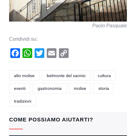
Paolo Pasquale
Condividi su:
F
W
T
E
C
a
h
wi
m
o
c
at
tt
ail
p
alto molise
belmonte del sannio
cultura
e
s
er
y
eventi
gastronomia
molise
storia
b
A
Li
o
p
n
tradizioni
o
p
k
k
COME POSSIAMO AIUTARTI?