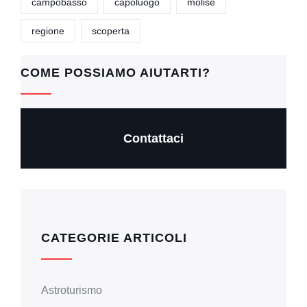
campobasso
capoluogo
molise
e
s
er
y
regione
scoperta
b
A
Li
o
p
n
COME POSSIAMO AIUTARTI?
o
p
k
k
Contattaci
CATEGORIE ARTICOLI
Astroturismo