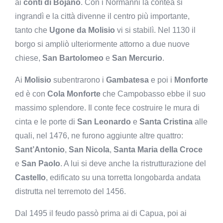
ai
conti di Bojano
. Con i Normanni la contea si
ingrandì e la città divenne il centro più importante,
tanto che
Ugone da Molisio
vi si stabilì. Nel 1130 il
borgo si ampliò ulteriormente attorno a due nuove
chiese,
San Bartolomeo
e
San Mercurio
.
Ai
Molisio
subentrarono i
Gambatesa
e poi i
Monforte
ed è con
Cola Monforte
che Campobasso ebbe il suo
massimo splendore. Il conte fece costruire le mura di
cinta e le porte di
San Leonardo
e
Santa Cristina
alle
quali, nel 1476, ne furono aggiunte altre quattro:
Sant’Antonio
,
San Nicola
,
Santa Maria della Croce
e
San Paolo
. A lui si deve anche la ristrutturazione del
Castello
, edificato su una torretta longobarda andata
distrutta nel terremoto del 1456.
Dal 1495 il feudo passò prima ai di Capua, poi ai