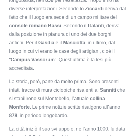
longobarda, nell’
858
per l’esattezza. Il toponimo ha
diverse interpretazioni. Secondo lo
Ziccardi
deriva dal
fatto che il luogo era sede di un campo militare del
console romano Bassi
. Secondo il
Galanti
, deriva
dalla posizione in pianura di uno dei due borghi
antichi. Per il
Gasdia
e il
Masciotta
, in ultimo, dal
luogo in cui vi erano le case degli artigiani, cioè il
“
Campus Vassorum
”. Quest’ultima è la tesi più
accreditata.
La storia, però, parte da molto prima. Sono presenti
infatti tracce di mura ciclopiche risalenti ai
Sanniti
che
si stabilirono sul Montebello, l’attuale
collina
Monforte
. Le prime notizie scritte risalgono all’anno
878
, in periodo longobardo.
La città iniziò il suo sviluppo e, nell’anno 1000, fu data