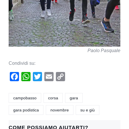
Paolo Pasquale
Condividi su:
F
W
T
E
C
a
h
wi
m
o
c
at
tt
ail
p
campobasso
corsa
gara
e
s
er
y
gara podistica
novembre
su e giù
b
A
Li
o
p
n
COME POSSIAMO AIUTARTI?