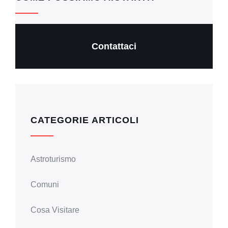
o
p
k
k
Contattaci
CATEGORIE ARTICOLI
Astroturismo
Comuni
Cosa Visitare