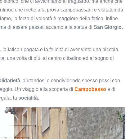
 storico, che ci avviciniamo al traguardo, ma anche che
ontinuo che mette alla prova campobassani e visitatori da
mo, la forza di volontà è maggiore della fatica. Infine
rima di essere passati accanto alla statua di
San Giorgio
,
, la fatica ripagata e la felicità di aver vinto una piccola
ta, una volta di più, al centro cittadino ed al sogno di
olidarietà
, aiutandosi e condividendo spesso passi con
aggio. Un viaggio alla scoperta di
Campobasso
e di
egala, la
socialità
.