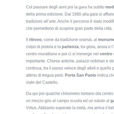
Col passare degli anni poi la gara ha subìto
modi
della prima edizione. Dal 1980 alla gara si affia
tradizioni all’arte. Anche il percorso è stato modif
che permettono di scoprire gran parte della città.
Il
ritrovo
, come da tradizione oramai, al
monumen
colpo di pistola e la
partenza
, tra gioia, ansia e 
centro murattiano e poi ci si immerge nel
centro 
importante. Chiese antiche, palazzi nobiliari e st
continua, tra il passo veloce degli atleti e quello 
attimo di tregua però.
Porta San Paolo
indica ch
viale del Castello.
Da qui poi qualche chilometro lontano dal centro 
un mezzo giro al campo scuola ed un saluto al
g
Virtus. Abbiamo superato la metà, ma arriva il be