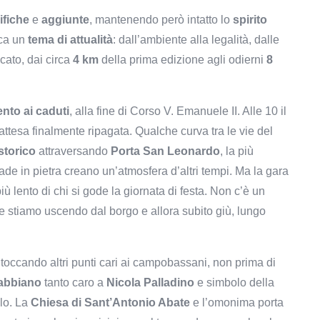
fiche
e
aggiunte
, mantenendo però intatto lo
spirito
nca un
tema di attualità
: dall’ambiente alla legalità, dalle
icato, dai circa
4 km
della prima edizione agli odierni
8
to ai caduti
, alla fine di Corso V. Emanuele II. Alle 10 il
l’attesa finalmente ripagata. Qualche curva tra le vie del
storico
attraversando
Porta San Leonardo
, la più
rade in pietra creano un’atmosfera d’altri tempi. Ma la gara
più lento di chi si gode la giornata di festa. Non c’è un
e stiamo uscendo dal borgo e allora subito giù, lungo
toccando altri punti cari ai campobassani, non prima di
abbiano
tanto caro a
Nicola Palladino
e simbolo della
llo. La
Chiesa di Sant’Antonio Abate
e l’omonima porta