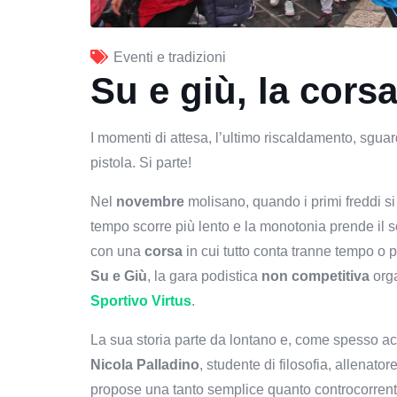
Eventi e tradizioni
Su e giù, la cor
I momenti di attesa, l’ultimo riscaldamento, sguard
pistola. Si parte!
Nel
novembre
molisano, quando i primi freddi si
tempo scorre più lento e la monotonia prende il s
con una
corsa
in cui tutto conta tranne tempo o po
Su e Giù
, la gara podistica
non competitiva
org
Sportivo Virtus
.
La sua storia parte da lontano e, come spesso acc
Nicola Palladino
, studente di filosofia, allenator
propose una tanto semplice quanto controcorrente