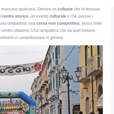
ma mancava qualcosa. Serviva un
collante
che le tenesse
l centro storico
, un evento
culturale
e che avesse i
e una lampadina: una
corsa non competitiva
, senza limiti
del centro cittadino. Una lampadina che da quel lontano
 virtusini e campobassani in genere.