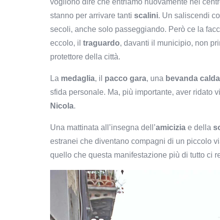
vogliono dire che entriamo nuovamente nel centro
stanno per arrivare tanti
scalini
. Un saliscendi c
secoli, anche solo passeggiando. Però ce la faccia
eccolo, il
traguardo
, davanti il municipio, non p
protettore della città.
La
medaglia
, il
pacco gara
, una
bevanda calda
sfida personale. Ma, più importante, aver ridato vi
Nicola
.
Una mattinata all’insegna dell’
amicizia
e della
s
estranei che diventano compagni di un piccolo vi
quello che questa manifestazione più di tutto ci r