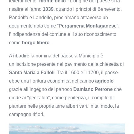
letteralmente “
monte bello
“. L’origine del paese si fa
risalire all’anno
1039
, quando i principi di Benevento,
Pandolfo e Landolfo, proclamano attraverso un
documento noto come “
Pergamena Montaganese
“,
l’indipendenza del comune e il suo riconoscimento
come
borgo libero
.
A ribadire la nomina del paese a Municipio è
un’iscrizione presente nel pavimento della chiesetta di
Santa Maria a Faifoli
. Tra il 1600 e il 1700, il paese
ebbe una fioritura economica nel campo
agricolo
grazie all’ingegno del parroco
Damiano Petrone
che
diede ai “peccatori”, come penitenza, il compito di
piantare nelle proprie terre alberi vari. In tal modo, la
campagna rifiorì.