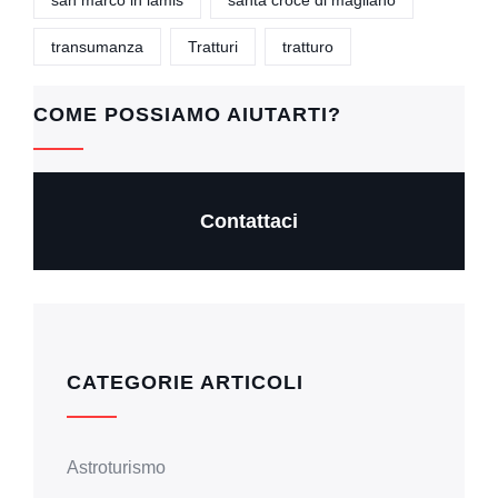
san marco in lamis
santa croce di magliano
k
transumanza
Tratturi
tratturo
COME POSSIAMO AIUTARTI?
Contattaci
CATEGORIE ARTICOLI
Astroturismo