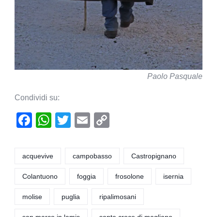
Paolo Pasquale
Condividi su:
F
W
T
E
C
a
h
wi
m
o
c
at
tt
ail
p
acquevive
campobasso
Castropignano
e
s
er
y
Colantuono
foggia
frosolone
isernia
b
A
Li
o
p
n
molise
puglia
ripalimosani
o
p
k