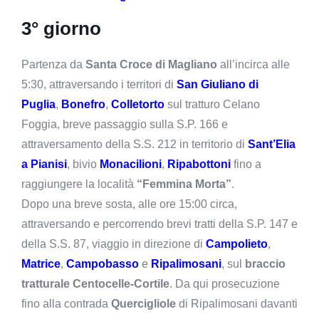
3° giorno
Partenza da
Santa Croce di Magliano
all’incirca alle
5:30, attraversando i territori di
San Giuliano di
Puglia
,
Bonefro
,
Colletorto
sul tratturo Celano
Foggia, breve passaggio sulla S.P. 166 e
attraversamento della S.S. 212 in territorio di
Sant’Elia
a Pianisi
, bivio
Monacilioni
,
Ripabottoni
fino a
raggiungere la località
“Femmina Morta”
.
Dopo una breve sosta, alle ore 15:00 circa,
attraversando e percorrendo brevi tratti della S.P. 147 e
della S.S. 87, viaggio in direzione di
Campolieto
,
Matrice
,
Campobasso
e
Ripalimosani
, sul
braccio
tratturale Centocelle-Cortile
. Da qui prosecuzione
fino alla contrada
Quercigliole
di Ripalimosani davanti